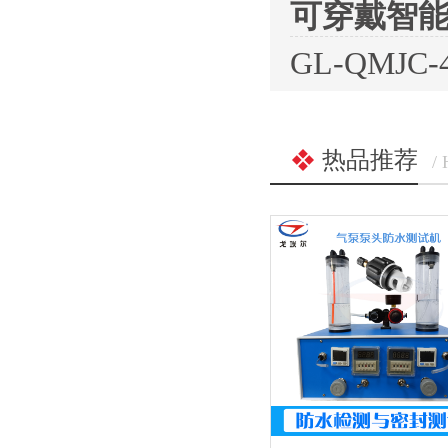
可穿戴智
GL-QMJ
热品推荐
/