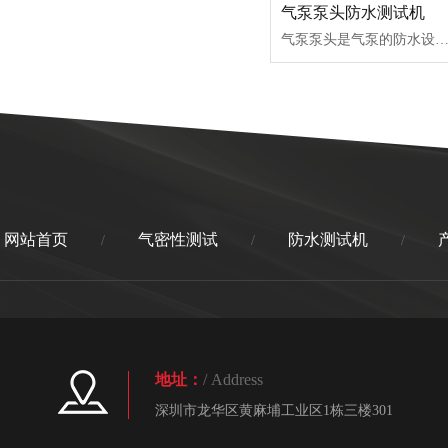
气泵泵头防水测试机
气泵泵头是气泵的防水设备，是在户外/室外环境使用的一种防水装置，可以起到不让水进入气泵内部导致电气元件损坏，一般的户外气泵泵头大多不具备防水功能，面对恶劣雨雪以及大雾等天气，就不能很好的的保护气泵不受水的侵蚀，也不能保障设备内部的线路正常运行；因此气泵是要做防水处理的，就需要通过气泵防水测试设备来做气
网站首页
气密性测试
防水测试机
/
/
/
地址：
/ Address
深圳市龙华区黄麻埔工业区1栋三楼301