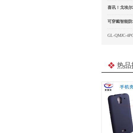
喜讯！戈埃尔
可穿戴智能防
GL-QMJC
热品