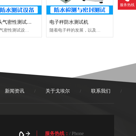
服务热线
安防摄像头气密性测试设备
电子秤防水测试机
安防摄像头气密性测试设备从产品的外形可以看出来，户外安防摄像头产品比较大，而且不规则，同时产品是没有任何的透气孔的，是不能直接去用安防摄像头气密性测试设备区检测的因此需要根据产品的外形去做一个模具（这样是为了使用安防摄像头气密性测试设备来检测模具内部的气压变化来判断模具内摄像头整体的密封性）。然后将做好的测试治具...
随着电子秤的发展，以及特殊应用场合的需求，防水电子秤应运而生。防水电子秤是基本上是在菜市场或商场等场合称重打价的一种称重工具。有些是称重海鲜与水产品的。那么这类桌面电子秤因此会接触水产品与海鲜产品带来的水，所以这类电子称是有必要做防水防护的。电子秤防水的目的就是为了防水防潮，保证不会有水进入电子称内部而使得...
新闻资讯
关于戈埃尔
联系我们
/
/
/
服务热线：
/ Phone